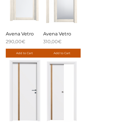
Avena Vetro
Avena Vetro
Price
Price
290,00€
310,00€
Add to Cart
Add to Cart