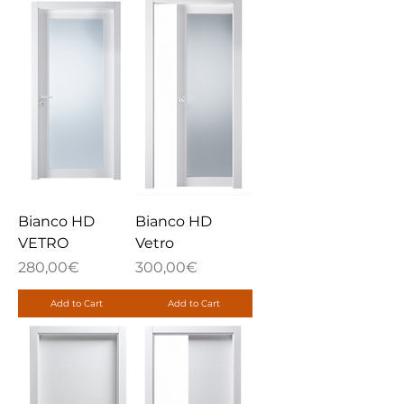
Bianco HD
Bianco HD
VETRO
Vetro
Price
Price
280,00€
300,00€
Add to Cart
Add to Cart