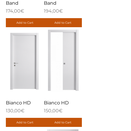
Band
Band
Price
Price
174,00€
194,00€
Add to Cart
Add to Cart
Bianco HD
Bianco HD
Price
Price
130,00€
150,00€
Add to Cart
Add to Cart