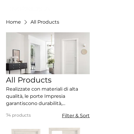
Home
All Products
All Products
Realizzate con materiali di alta
qualità, le porte Impresia
garantiscono durabilità,
isolamento acustico e resistenza,
74 products
Filter & Sort
mantenendo intatta nel tempo la
loro bellezza. Con un’ampia
gamma di finiture e dettagli