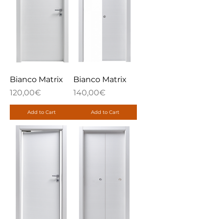
Bianco Matrix
Bianco Matrix
Price
Price
120,00€
140,00€
Add to Cart
Add to Cart