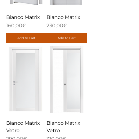
Bianco Matrix
Bianco Matrix
Price
Price
160,00€
230,00€
Add to Cart
Add to Cart
Bianco Matrix
Bianco Matrix
Vetro
Vetro
Price
Price
290,00€
310,00€