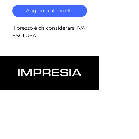
Aggiungi al carrello
Il prezzo é da considerarsi IVA
ESCLUSA
Impresia è assicurata con polizza R.C.T., R.C.O., e
R.C.I. presso UnipolSai, con massimale di 1 milione
di euro. La copertura include danni a terzi,
responsabilità verso dipendenti e garanzia
postuma decennale. Polizza n.
1/58099/61/990258737.