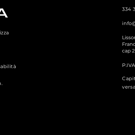
334 
info
izza
Lisso
Franc
cap 
P.IV
abilità
Capi
.
vers