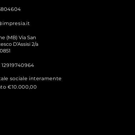
3804604
@impresia.it
ne (MB) Via San
esco D’Assisi 2/a
20851
A 12919740964
tale sociale interamente
ato €10.000,00