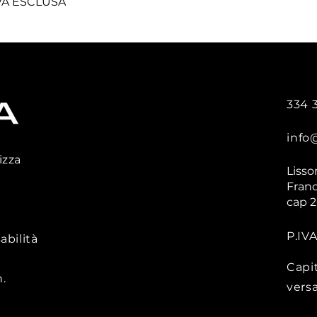
 IVA ESCLUSA
334 
info
izza
Lisso
Franc
cap 
P.IV
abilità
Capi
.
vers