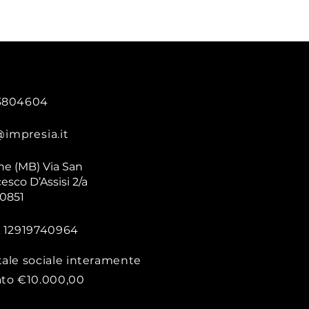
3804604
@impresia.it
ne (MB) Via San
esco D’Assisi 2/a
20851
A 12919740964
tale sociale interamente
ato €10.000,00