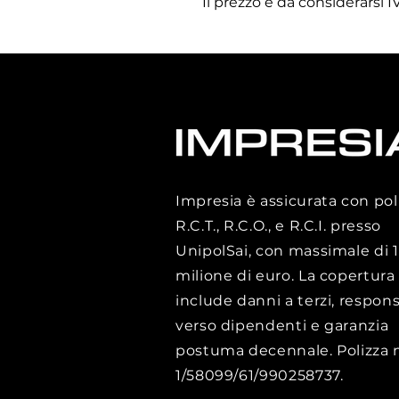
Il prezzo é da considerarsi
Impresia è assicurata con pol
R.C.T., R.C.O., e R.C.I. presso
UnipolSai, con massimale di 1
milione di euro. La copertura
include danni a terzi, respons
verso dipendenti e garanzia
postuma decennale. Polizza n
1/58099/61/990258737.