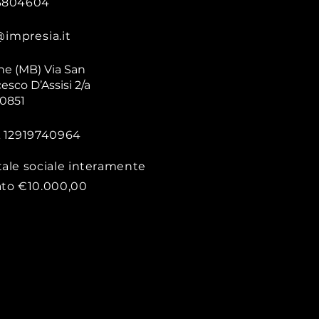
3804604
@impresia.it
ne (MB) Via San
esco D’Assisi 2/a
20851
A 12919740964
tale sociale interamente
ato €10.000,00