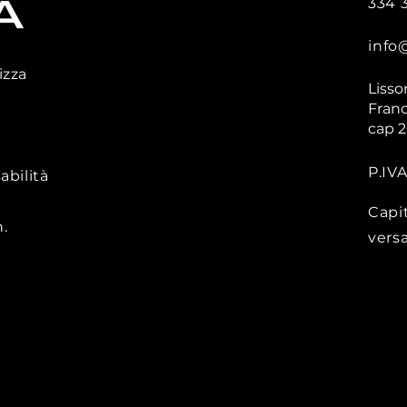
334 
info
izza
Lisso
Franc
cap 
P.IV
abilità
Capi
.
vers