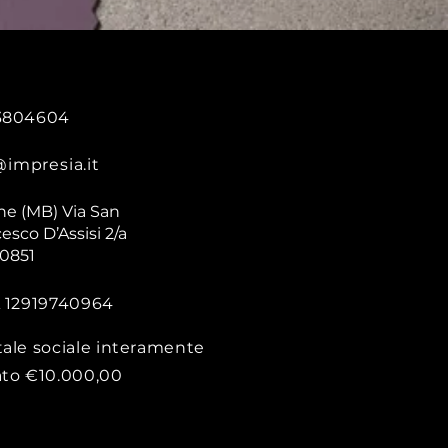
3804604
@impresia.it
ne (MB) Via San
esco D’Assisi 2/a
20851
A 12919740964
tale sociale interamente
ato €10.000,00