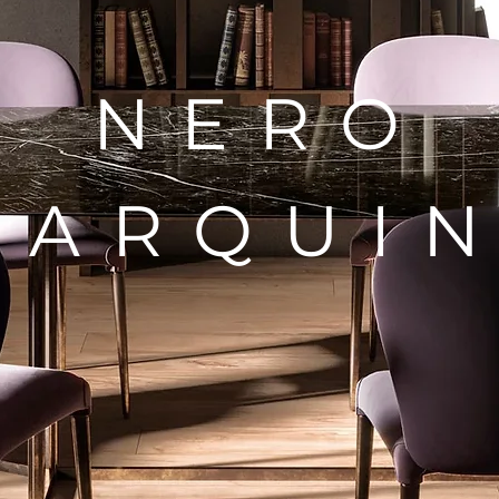
N E R O
 A R Q U I N