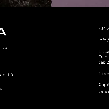
334 
info
izza
Lisso
Franc
cap 
P.IV
abilità
Capi
.
vers