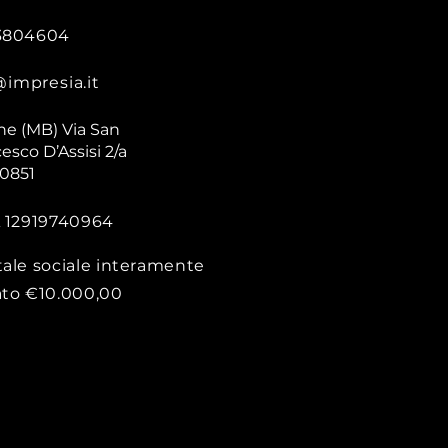
3804604
@impresia.it
ne (MB) Via San
esco D’Assisi 2/a
20851
A 12919740964
tale sociale interamente
ato €10.000,00