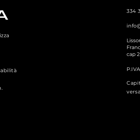
334 
info
izza
Lisso
Franc
cap 
P.IV
abilità
Capi
.
vers